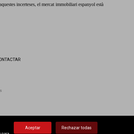
i aquestes incerteses, el mercat immobiliari espanyol està
ONTACTAR
s
Aceptar
Rechazar todas
y para