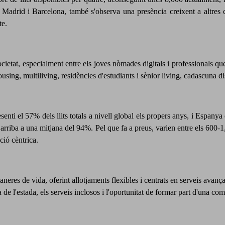
 a Madrid i Barcelona,
també s'observa una presència creixent a altres
te.
ietat, especialment entre els joves nòmades digitals i professionals que 
sing, multiliving, residències d'estudiants i sènior living, cadascuna dis
enti el 57% dels llits totals a nivell global els propers anys, i Espany
 i arriba a una mitjana del 94%. Pel que fa a preus, varien entre els 6
ció cèntrica.
neres de vida, oferint allotjaments flexibles i centrats en serveis avança
a de l'estada, els serveis inclosos i l'oportunitat de formar part d'una com