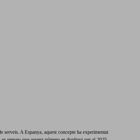
ió de serveis. A Espanya, aquest concepte ha experimentat
 i es preveu que aquest número es dupliqui per al 2025,