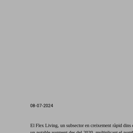
08-07-2024
El Flex Living, un subsector en creixement ràpid dins de
un notable augment des del 2020, multiplicant el nombr