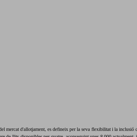
l mercat d'allotjament, es defineix per la seva flexibilitat i la inclus
e de llits disponibles per quatre, aconseguint unes 8,000 actualment,