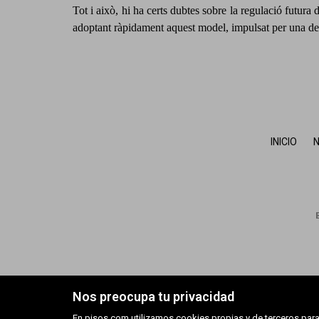
Tot i això, hi ha certs dubtes sobre la regulació futura 
adoptant ràpidament aquest model, impulsat per una dem
INICIO
N
Nos preocupa tu privacidad
En pisos.com utilizamos cookies propias y de terceros para 