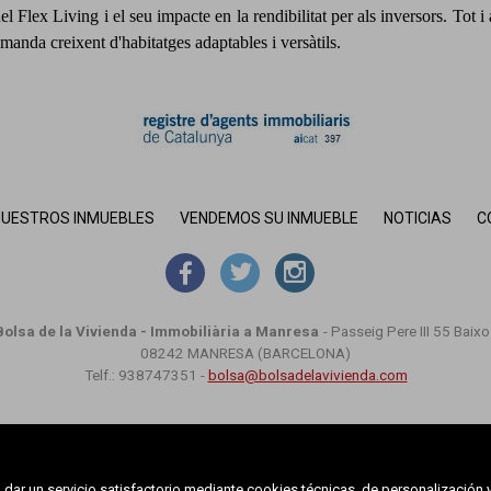
del Flex Living i el seu impacte en la rendibilitat per als inversors. Tot 
anda creixent d'habitatges adaptables i versàtils.
UESTROS INMUEBLES
VENDEMOS SU INMUEBLE
NOTICIAS
C
Bolsa de la Vivienda - Immobiliària a Manresa
-
Passeig Pere III 55 Baixo
08242 MANRESA (BARCELONA)
Telf.: 938747351 -
bolsa@bolsadelavivienda.com
MAPA WEB
AVISO LEGAL
POLÍTICA DE COOKIES
dar un servicio satisfactorio mediante cookies técnicas, de personalización 