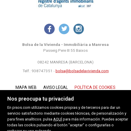
Bolsa de la Vivienda - Immobiliària a Manresa
Passeig Pere III 55 Baixos
08242 MANRESA (BARCELONA)
Telf.: 938747351 -
bolsa@bolsadelavivienda.com
MAPA WEB
AVISO LEGAL
POLÍTICA DE COOKIES
Nos preocupa tu privacidad
En pisos.com utilizamos cookies propias y de terceros para dar un
servicio satisfactorio mediante cookies técnicas, de personalización y
para fines analíticos. pulsa
AQUÍ
para más información. Puedes aceptar
todas las cookis pulsando el botón "aceptar" o configurarlas o
rechazar su uso pulsando