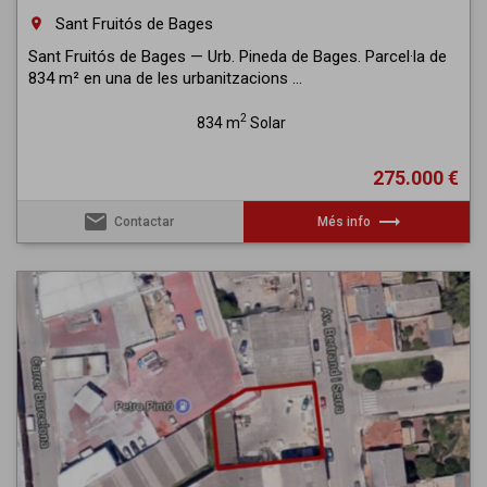
Sant Fruitós de Bages
room
Sant Fruitós de Bages — Urb. Pineda de Bages. Parcel·la de
834 m² en una de les urbanitzacions ...
2
834 m
Solar
275.000 €
email
trending_flat
Contactar
Més info