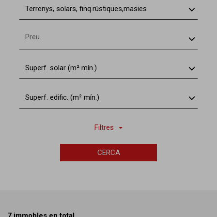
Terrenys, solars, finq.rústiques,masies
Preu
Superf. solar (m² mín.)
Superf. edific. (m² mín.)
Filtres
CERCA
7 immobles en total