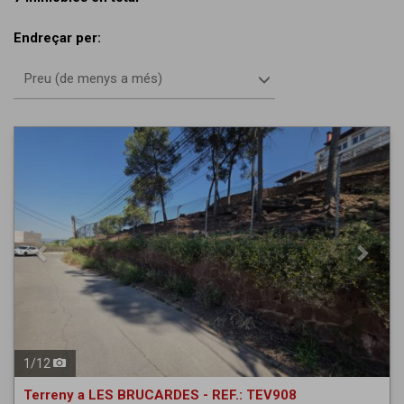
Endreçar per:
Preu (de menys a més)
Previous
Next
1
/
12
Terreny a LES BRUCARDES - REF.: TEV908