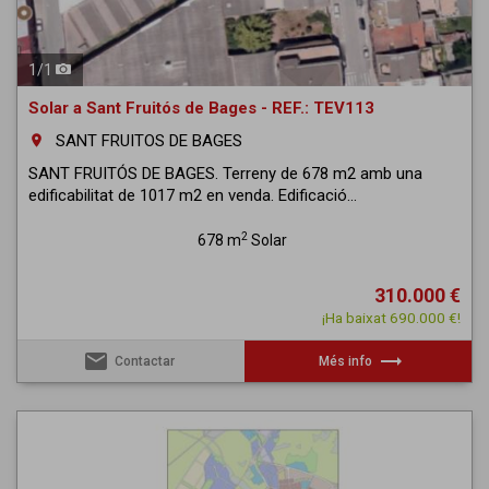
1
/
1
Solar a Sant Fruitós de Bages - REF.: TEV113
SANT FRUITOS DE BAGES
room
SANT FRUITÓS DE BAGES. Terreny de 678 m2 amb una
edificabilitat de 1017 m2 en venda. Edificació...
2
678 m
Solar
310.000 €
¡Ha baixat 690.000 €!
email
trending_flat
Contactar
Més info