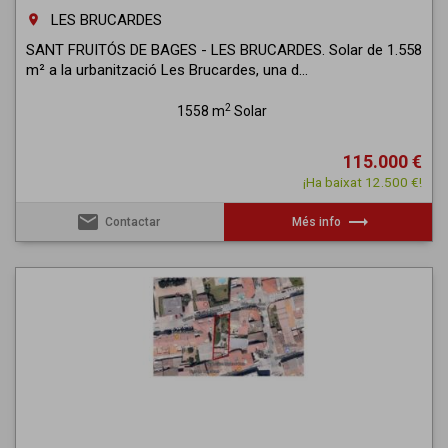
LES BRUCARDES
room
SANT FRUITÓS DE BAGES - LES BRUCARDES. Solar de 1.558
m² a la urbanització Les Brucardes, una d...
2
1558 m
Solar
115.000 €
¡Ha baixat 12.500 €!
email
trending_flat
Contactar
Més info