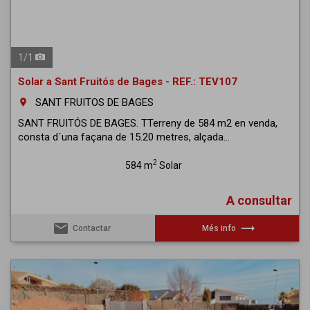
1
/
1
Solar a Sant Fruitós de Bages - REF.: TEV107
SANT FRUITOS DE BAGES
room
SANT FRUITÓS DE BAGES. TTerreny de 584 m2 en venda,
consta d´una façana de 15.20 metres, alçada...
2
584 m
Solar
A consultar
email
trending_flat
Contactar
Més info
Previous
Next