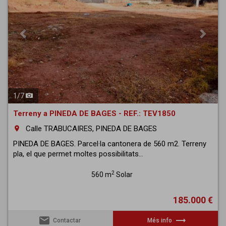
1
/
7
Terreny a PINEDA DE BAGES - REF.: TEV1850
Calle TRABUCAIRES, PINEDA DE BAGES
room
PINEDA DE BAGES. Parcel·la cantonera de 560 m2. Terreny
pla, el que permet moltes possibilitats...
2
560 m
Solar
185.000 €
email
trending_flat
Contactar
Més info