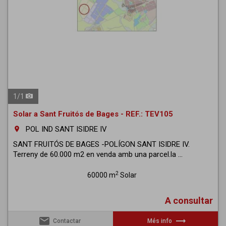
1
/
1
Solar a Sant Fruitós de Bages - REF.: TEV105
POL IND SANT ISIDRE IV
room
SANT FRUITÓS DE BAGES -POLÍGON SANT ISIDRE IV.
Terreny de 60.000 m2 en venda amb una parcel.la ...
2
60000 m
Solar
A consultar
email
trending_flat
Contactar
Més info