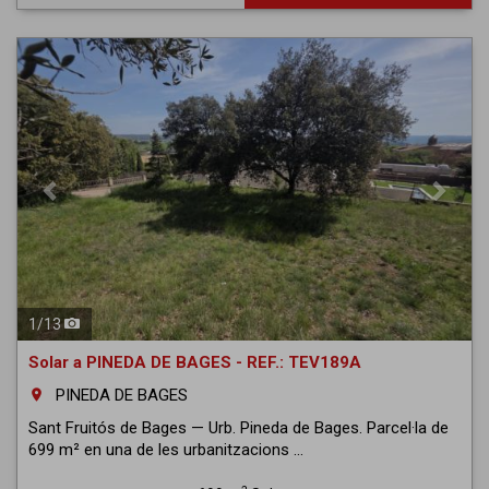
Previous
Next
1
/
13
Solar a PINEDA DE BAGES - REF.: TEV189A
PINEDA DE BAGES
room
Sant Fruitós de Bages — Urb. Pineda de Bages. Parcel·la de
699 m² en una de les urbanitzacions ...