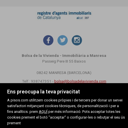
Bolsa de la Vivienda - Immobiliària a Manresa
Passeig Pere III 55 Baixos
08242 MANRESA (BARCELONA)
Telf.: 938747351 -
bolsa@bolsadelavivienda.com
Ens preocupa la teva privacitat
MAPA WEB
AVÍS LEGAL
POLÍTICA DE COOKIES
A pisos.com utilitzem cookies pròpies i de tercers per donar un servei
satisfactori mitjançant cookies tècniques, de personalització i per a
fins analítics. prem
AQUÍ
per més informació. Pots acceptar totes les
cookies prement el botó "acceptar" o configurar-les o rebutjar el seu ús
prement